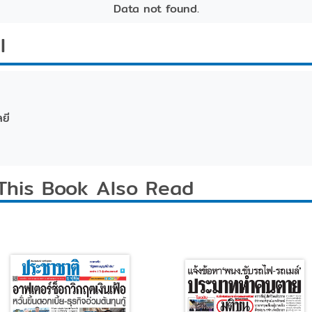
Data not found.
l
ยี
This Book Also Read