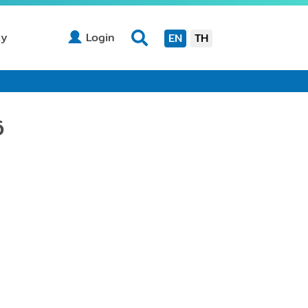
(current)
cy
Login
EN
TH
6