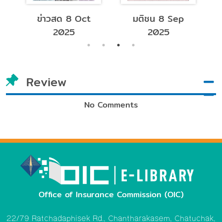
8 Sep
ข่าวสด 3 Sep
บ้านและสวน
25
2025
November 2023
Review
No Comments
Office of Insurance Commission (OIC)
22/79 Ratchadaphisek Rd., Chantharakasem, Chatuchak,