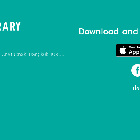
Download and 
, Chatuchak, Bangkok 10900
ช่
m