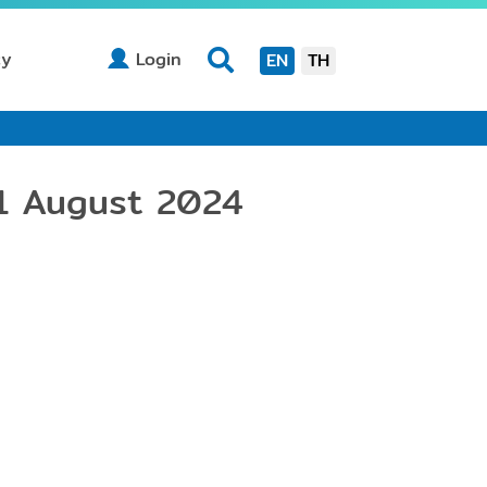
(current)
cy
Login
EN
TH
31 August 2024