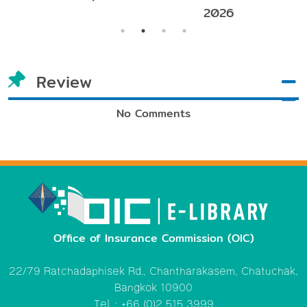
026
2026
October 2024
Review
No Comments
Office of Insurance Commission (OIC)
22/79 Ratchadaphisek Rd., Chantharakasem, Chatuchak,
Bangkok 10900
Tel. : +66 (0)2 515 3999