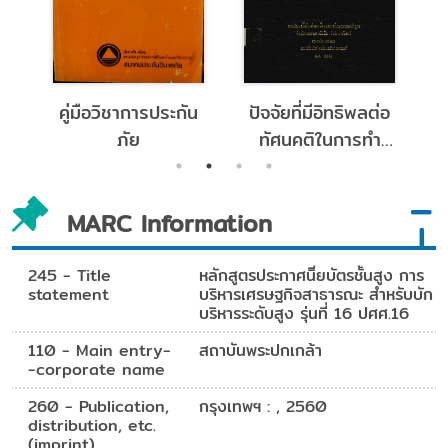
f
คู่มือวิชาการประกัน
ปัจจัยที่มีอิทธิพลต่อ
ภัย
ทัศนคติในการทำ
ce
ประกันชีวิตของผู้ถือ
กรมธรรม์บริษัท
MARC Information
อเมริกันอินเตอร์แนช
ชันแนลแอสชัวรันส์
จำกัดสาขานนทบุรี
245 - Title
หลักสูตรประกาศนิียบัตรชั้นสูง การ
statement
บริหารเศรษฐกิจสาธารณะ สำหรับบัก
บริหารระดับสูง รุ่นที่ 16 ปศศ.16
110 - Main entry-
สถาบันพระปกเกล้า
-corporate name
260 - Publication,
กรุงเทพฯ : , 2560
distribution, etc.
(imprint)