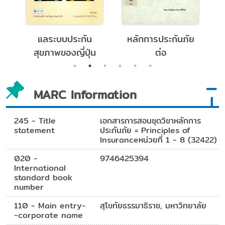
แลระบบประกัน
หลักการประกันภัย
ร
สุขภาพของญี่ปุ่น
ต่อ
ร
MARC Information
se
nd
of
245 - Title
เอกสารการสอนชุดวิชาหลักการ
statement
ประกันภัย = Principles of
Insuranceหน่วยที่ 1 - 8 (32422)
gh
020 -
9746425394
se
International
standard book
rm
number
ร
110 - Main entry-
สุโขทัยธรรมาธิราช, มหาวิทยาลัย
-corporate name